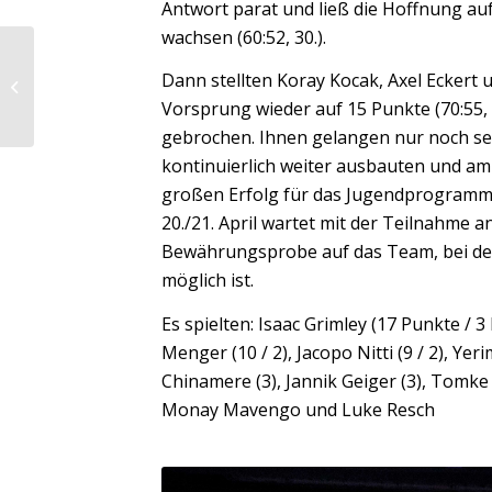
Antwort parat und ließ die Hoffnung auf
wachsen (60:52, 30.).
Heimsieg gegen
Dann stellten Koray Kocak, Axel Eckert u
Ladenburg
Vorsprung wieder auf 15 Punkte (70:55,
gebrochen. Ihnen gelangen nur noch se
kontinuierlich weiter ausbauten und a
großen Erfolg für das Jugendprogramm
20./21. April wartet mit der Teilnahme 
Bewährungsprobe auf das Team, bei der 
möglich ist.
Es spielten: Isaac Grimley (17 Punkte / 3
Menger (10 / 2), Jacopo Nitti (9 / 2), Yeri
Chinamere (3), Jannik Geiger (3), Tomk
Monay Mavengo und Luke Resch