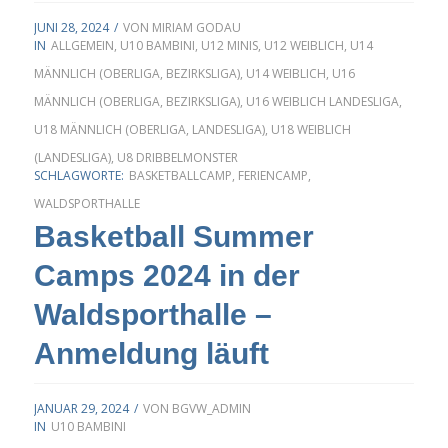
JUNI 28, 2024
/
VON
MIRIAM GODAU
IN
ALLGEMEIN
,
U10 BAMBINI
,
U12 MINIS
,
U12 WEIBLICH
,
U14
MÄNNLICH (OBERLIGA, BEZIRKSLIGA)
,
U14 WEIBLICH
,
U16
MÄNNLICH (OBERLIGA, BEZIRKSLIGA)
,
U16 WEIBLICH LANDESLIGA
,
U18 MÄNNLICH (OBERLIGA, LANDESLIGA)
,
U18 WEIBLICH
(LANDESLIGA)
,
U8 DRIBBELMONSTER
SCHLAGWORTE:
BASKETBALLCAMP
,
FERIENCAMP
,
WALDSPORTHALLE
Basketball Summer
Camps 2024 in der
Waldsporthalle –
Anmeldung läuft
JANUAR 29, 2024
/
VON
BGVW_ADMIN
IN
U10 BAMBINI