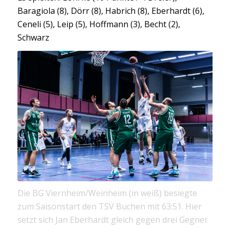
Baragiola (8), Dörr (8), Habrich (8), Eberhardt (6),
Ceneli (5), Leip (5), Hoffmann (3), Becht (2),
Schwarz
Die BG Viernheim/Weinheim (in weiß) besiegte
zum Saisonstart den TSV Buchen mit 63:51. Hier
setzt sich Jan Eberhardt gleich gegen drei Gegner